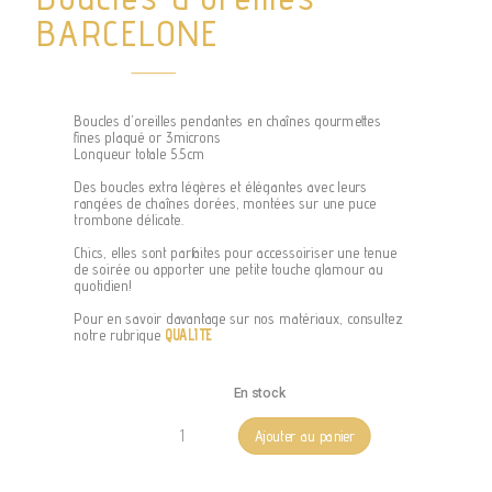
BARCELONE
Boucles d'oreilles pendantes en chaînes gourmettes
fines plaqué or 3microns
Longueur totale 5.5cm
Des boucles extra légères et élégantes avec leurs
rangées de chaînes dorées, montées sur une puce
trombone délicate.
Chics, elles sont parfaites pour accessoiriser une tenue
de soirée ou apporter une petite touche glamour au
quotidien!
Pour en savoir davantage sur nos matériaux, consultez
notre rubrique
QUALITE
En stock
quantité
Ajouter au panier
de
Boucles