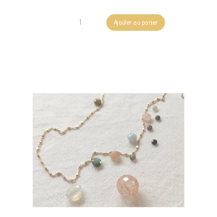
quantité
Ajouter au panier
de
Bague
PERCE-
NEIGE
-
55€