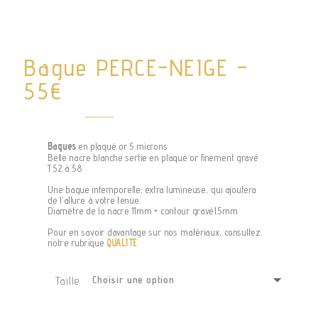
Bague PERCE-NEIGE –
55€
Bagues
en plaqué or 5 microns
Belle nacre blanche sertie en plaqué or finement gravé
T52 à 58
Une bague intemporelle, extra lumineuse, qui ajoutera
de l'allure à votre tenue
Diamètre de la nacre 11mm + contour gravé1.5mm
Pour en savoir davantage sur nos matériaux, consultez
notre rubrique
QUALITE
Taille