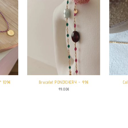
* 109€
Bracelet PONDICHERY – 49€
Co
49.00
€