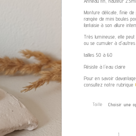
Anneau fin, hauteur 2.5
Monture délicate, finie de
rangée de mini boules pou
fantaisie à son allure inte
Très lumineuse, elle peut 
ou se cumuler à d'autre
tailles 50 à 60
Résiste à l'eau claire
Pour en savoir davantage
consultez notre rubrique
Taille
quantité
de