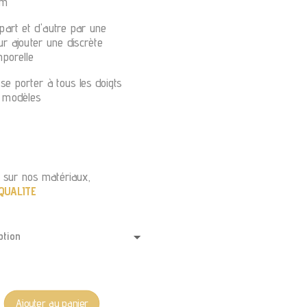
mm
 part et d'autre par une
r ajouter une discrète
mporelle
se porter à tous les doigts
s modèles
 sur nos matériaux,
QUALITE
Ajouter au panier